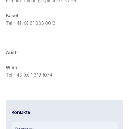
E-mail
bookinggva@eurokoha.net
—
Basel
Tel +41 (0) 61 333 0013
Austri
—
Wien
Tel +43 (0) 1 319 1074
Kontakte