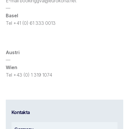
E-mail
bookinggva@eurokoha.net
—
Basel
Tel +41 (0) 61 333 0013
Austri
—
Wien
Tel +43 (0) 1 319 1074
Kontakta