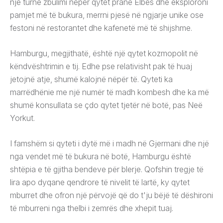
një turne zbulimi nëpër qytet pranë Elbës dhe eksploroni
pamjet më të bukura, merrni pjesë në ngjarje unike ose
festoni në restorantet dhe kafenetë më të shijshme.
Hamburgu, megjithatë, është një qytet kozmopolit në
këndvështrimin e tij. Edhe pse relativisht pak të huaj
jetojnë atje, shumë kalojnë nëpër të. Qyteti ka
marrëdhënie me një numër të madh kombesh dhe ka më
shumë konsullata se çdo qytet tjetër në botë, pas Neë
Yorkut.
I famshëm si qyteti i dytë më i madh në Gjermani dhe një
nga vendet më të bukura në botë, Hamburgu është
shtëpia e të gjitha bendeve për blerje. Qofshin tregje të
lira apo dyqane qendrore të nivelit të lartë, ky qytet
mburret dhe ofron një përvojë që do t'ju bëjë të dëshironi
të mburreni nga thelbi i zemrës dhe xhepit tuaj.