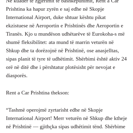
Në kuadër të zgjerimit të bashkëpunimit, Rent a Car
Prishtina ka hapur zyrën e saj edhe në Skopje
International Airport, duke shtuar kështu pikat
ekzistuese në Aeroportin e Prishtinës dhe Aeroportin e
Tiranës. Kjo u mundëson udhëtarëve të Eurokoha-s më
shumë fleksibilitet: ata mund të marrin veturën në
Shkup dhe ta dorëzojnë në Prishtinë, ose anasjelltas,
sipas planit të tyre të udhëtimit. Shërbimi është aktiv 24
orë në ditë dhe i përshtatur plotësisht për nevojat e
diasporës.
Rent a Car Prishtina thekson:
“Tashmë operojmë zyrtarisht edhe në Skopje
International Airport! Merr veturën në Shkup dhe ktheje
në Prishtinë — gjithçka sipas udhëtimit tënd. Shërbime