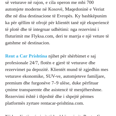
së veturave në rajon, e cila operon me mbi 700
automjete moderne në Kosovë, Maqedoninë e Veriut
dhe në disa destinacione të Evropës. Ky bashkëpunim
ka për qëllim të ofrojë për klientët tanë një eksperiencë
të plotë dhe të integruar udhëtimi: nga rezervimi i
fluturimit me Flyksa.com, deri te marrja e një veture të
gatshme në destinacion.
Rent a Car Prishtina
njihet për shërbimet e saj
profesionale 24/7, flotën e gjerë të veturave dhe
rezervimet pa depozitë. Klientët mund të zgjedhin mes
veturave ekonomike, SUV-ve, automjeteve familjare,
premium dhe furgonëve 7–9 ulëse, duke përfituar
çmime transparente dhe asistencë të menjëhershme.
Rezervimi është i thjeshtë dhe i shpejtë përmes
platformës zyrtare rentacar-prishtina.com.