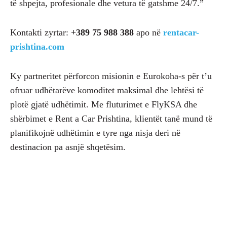
të shpejta, profesionale dhe vetura të gatshme 24/7.”
Kontakti zyrtar:
+389 75 988 388
apo në
rentacar-
prishtina.com
Ky partneritet përforcon misionin e Eurokoha-s për t’u
ofruar udhëtarëve komoditet maksimal dhe lehtësi të
plotë gjatë udhëtimit. Me fluturimet e FlyKSA dhe
shërbimet e Rent a Car Prishtina, klientët tanë mund të
planifikojnë udhëtimin e tyre nga nisja deri në
destinacion pa asnjë shqetësim.