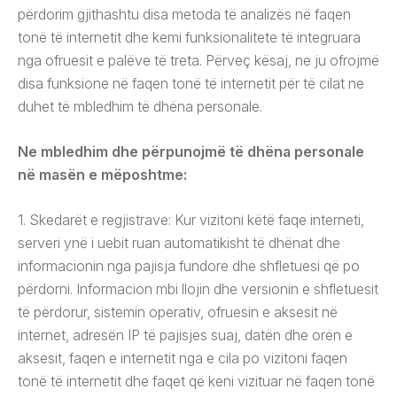
përdorim gjithashtu disa metoda të analizës në faqen
tonë të internetit dhe kemi funksionalitete të integruara
nga ofruesit e palëve të treta. Përveç kësaj, ne ju ofrojmë
disa funksione në faqen tonë të internetit për të cilat ne
duhet të mbledhim të dhëna personale.
Ne mbledhim dhe përpunojmë të dhëna personale
në masën e mëposhtme:
1. Skedarët e regjistrave: Kur vizitoni këtë faqe interneti,
serveri ynë i uebit ruan automatikisht të dhënat dhe
informacionin nga pajisja fundore dhe shfletuesi që po
përdorni. Informacion mbi llojin dhe versionin e shfletuesit
të përdorur, sistemin operativ, ofruesin e aksesit në
internet, adresën IP të pajisjes suaj, datën dhe orën e
aksesit, faqen e internetit nga e cila po vizitoni faqen
tonë të internetit dhe faqet që keni vizituar në faqen tonë