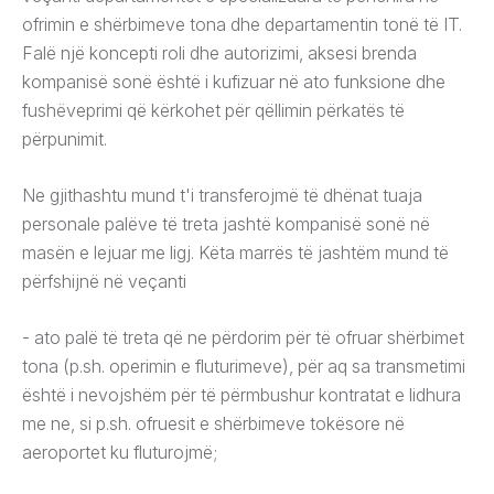
ofrimin e shërbimeve tona dhe departamentin tonë të IT.
Falë një koncepti roli dhe autorizimi, aksesi brenda
kompanisë sonë është i kufizuar në ato funksione dhe
fushëveprimi që kërkohet për qëllimin përkatës të
përpunimit.
Ne gjithashtu mund t'i transferojmë të dhënat tuaja
personale palëve të treta jashtë kompanisë sonë në
masën e lejuar me ligj. Këta marrës të jashtëm mund të
përfshijnë në veçanti
- ato palë të treta që ne përdorim për të ofruar shërbimet
tona (p.sh. operimin e fluturimeve), për aq sa transmetimi
është i nevojshëm për të përmbushur kontratat e lidhura
me ne, si p.sh. ofruesit e shërbimeve tokësore në
aeroportet ku fluturojmë;