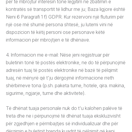
për të mbrojtur interesin tonë legjitim në zbatimin e
kontratës së transportit të lidhur me ju; Baza ligjore është
Neni 6 Paragrafi 1 f) GDPR. Kur rezervoni një fluturim për
një ose më shumë persona shtesë, ju lutemi vini në
dispozicion të këtij personi ose personave këtë
informacion për mbrojtjen e të dhënave.
4. Informacion me e-mail: Nëse jeni regjistruar për
buletinin tonë të postës elektronike, ne do të përpunojmë
adresën tuaj të postës elektronike në bazë të pëlqimit
tuaj, në mënyrë që t'ju dërgojmë informacione rreth
shërbimeve tona (p.sh. paketa turne, hotele, qira. makina,
sigurime, ngjarje, turne dhe aktivitete).
Të dhënat tuaja personale nuk do t'u kalohen palëve të
treta dhe ne i përpunojmë të dhënat tuaja ekskluzivisht
për zgjedhjen e përmbajtjes së individualizuar dhe për
dërgimin e buletinit brenda kuadrit të pëlqimit që keni