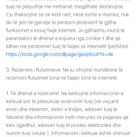
tuaj në përputhje me rrethanat; megjithatë dëshirojmë
t'ju theksojmë se në këtë rast, nëse është e mundur, nuk
do të jeni në gjendje të përdorni plotësisht të gjitha
funksionet e kësaj faqe interneti. Ju gjithashtu mund të
parandaloni të dhënat e krijuara nga cookie-t dhe që
lidhen me përdorimin tuaj të faqes së internetit (përfshirë
https://tools.google.com/dlpage/gaoptout?hl=de
.
3. Rezervimi i fluturimeve: Ne ju ofrojmë mundësinë të
rezervoni fluturimet tona në faqen tonë të internetit.
1. Të dhënat e rezervimit: Ne kërkojmë informacionin e
kërkuar për të përpunuar rezervimin tuaj (në veçanti
emrin dhe mbiemrin, datën e lindjes, adresën tuaj të
faturimit dhe informacionin rreth mënyrës së pagesës që
keni zgjedhur, adresën tuaj të postës elektronike dhe
numrin tuaj celular ). Informacioni i kërkuar është shënuar