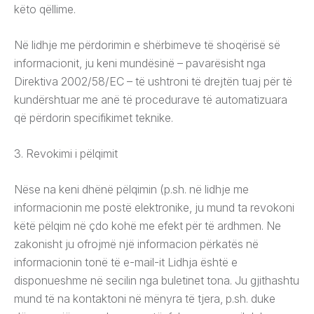
këto qëllime.
Në lidhje me përdorimin e shërbimeve të shoqërisë së
informacionit, ju keni mundësinë – pavarësisht nga
Direktiva 2002/58/EC – të ushtroni të drejtën tuaj për të
kundërshtuar me anë të procedurave të automatizuara
që përdorin specifikimet teknike.
3. Revokimi i pëlqimit
Nëse na keni dhënë pëlqimin (p.sh. në lidhje me
informacionin me postë elektronike, ju mund ta revokoni
këtë pëlqim në çdo kohë me efekt për të ardhmen. Ne
zakonisht ju ofrojmë një informacion përkatës në
informacionin tonë të e-mail-it Lidhja është e
disponueshme në secilin nga buletinet tona. Ju gjithashtu
mund të na kontaktoni në mënyra të tjera, p.sh. duke