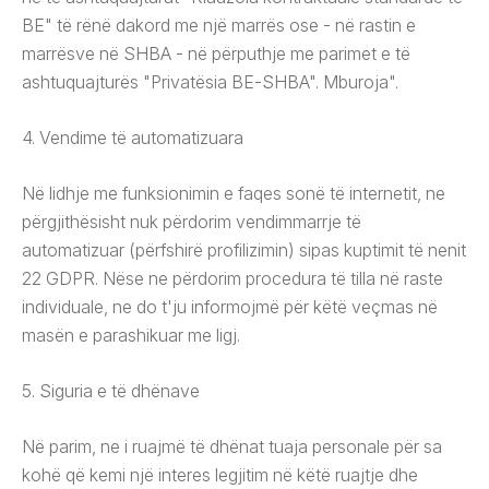
BE" të rënë dakord me një marrës ose - në rastin e
marrësve në SHBA - në përputhje me parimet e të
ashtuquajturës "Privatësia BE-SHBA". Mburoja".
4. Vendime të automatizuara
Në lidhje me funksionimin e faqes sonë të internetit, ne
përgjithësisht nuk përdorim vendimmarrje të
automatizuar (përfshirë profilizimin) sipas kuptimit të nenit
22 GDPR. Nëse ne përdorim procedura të tilla në raste
individuale, ne do t'ju informojmë për këtë veçmas në
masën e parashikuar me ligj.
5. Siguria e të dhënave
Në parim, ne i ruajmë të dhënat tuaja personale për sa
kohë që kemi një interes legjitim në këtë ruajtje dhe