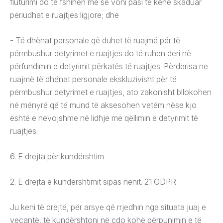
fluturimi do të fshihen më së voni pasi të kenë skaduar
periudhat e ruajtjes ligjore; dhe
- Të dhënat personale që duhet të ruajmë për të
përmbushur detyrimet e ruajtjes do të ruhen deri në
përfundimin e detyrimit përkatës të ruajtjes. Përderisa ne
ruajmë të dhënat personale ekskluzivisht për të
përmbushur detyrimet e ruajtjes, ato zakonisht bllokohen
në mënyrë që të mund të aksesohen vetëm nëse kjo
është e nevojshme në lidhje me qëllimin e detyrimit të
ruajtjes.
6. E drejta për kundërshtim
2. E drejta e kundërshtimit sipas nenit. 21 GDPR
Ju keni të drejtë, për arsye që rrjedhin nga situata juaj e
veçantë, të kundërshtoni në çdo kohë përpunimin e të