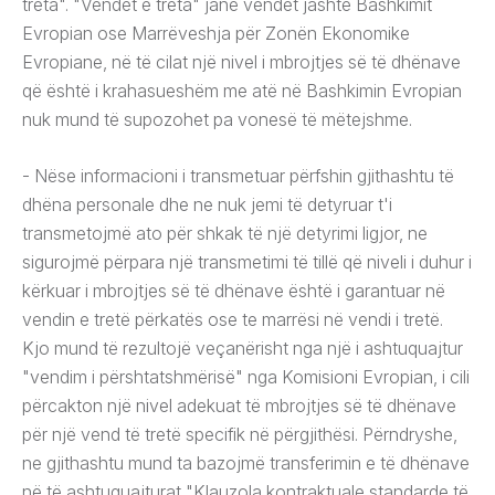
treta". "Vendet e treta" janë vendet jashtë Bashkimit
Evropian ose Marrëveshja për Zonën Ekonomike
Evropiane, në të cilat një nivel i mbrojtjes së të dhënave
që është i krahasueshëm me atë në Bashkimin Evropian
nuk mund të supozohet pa vonesë të mëtejshme.
- Nëse informacioni i transmetuar përfshin gjithashtu të
dhëna personale dhe ne nuk jemi të detyruar t'i
transmetojmë ato për shkak të një detyrimi ligjor, ne
sigurojmë përpara një transmetimi të tillë që niveli i duhur i
kërkuar i mbrojtjes së të dhënave është i garantuar në
vendin e tretë përkatës ose te marrësi në vendi i tretë.
Kjo mund të rezultojë veçanërisht nga një i ashtuquajtur
"vendim i përshtatshmërisë" nga Komisioni Evropian, i cili
përcakton një nivel adekuat të mbrojtjes së të dhënave
për një vend të tretë specifik në përgjithësi. Përndryshe,
ne gjithashtu mund ta bazojmë transferimin e të dhënave
në të ashtuquajturat "Klauzola kontraktuale standarde të