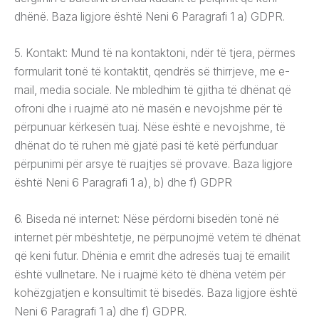
dhënë. Baza ligjore është Neni 6 Paragrafi 1 a) GDPR.
5. Kontakt: Mund të na kontaktoni, ndër të tjera, përmes
formularit tonë të kontaktit, qendrës së thirrjeve, me e-
mail, media sociale. Ne mbledhim të gjitha të dhënat që
ofroni dhe i ruajmë ato në masën e nevojshme për të
përpunuar kërkesën tuaj. Nëse është e nevojshme, të
dhënat do të ruhen më gjatë pasi të ketë përfunduar
përpunimi për arsye të ruajtjes së provave. Baza ligjore
është Neni 6 Paragrafi 1 a), b) dhe f) GDPR
6. Biseda në internet: Nëse përdorni bisedën tonë në
internet për mbështetje, ne përpunojmë vetëm të dhënat
që keni futur. Dhënia e emrit dhe adresës tuaj të emailit
është vullnetare. Ne i ruajmë këto të dhëna vetëm për
kohëzgjatjen e konsultimit të bisedës. Baza ligjore është
Neni 6 Paragrafi 1 a) dhe f) GDPR.