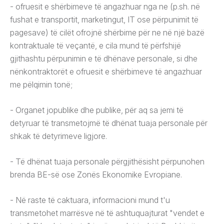
- ofruesit e shërbimeve të angazhuar nga ne (p.sh. në
fushat e transportit, marketingut, IT ose përpunimit të
pagesave) të cilët ofrojnë shërbime për ne në një bazë
kontraktuale të veçantë, e cila mund të përfshijë
gjithashtu përpunimin e të dhënave personale, si dhe
nënkontraktorët e ofruesit e shërbimeve të angazhuar
me pëlqimin tonë;
- Organet jopublike dhe publike, për aq sa jemi të
detyruar të transmetojmë të dhënat tuaja personale për
shkak të detyrimeve ligjore.
- Të dhënat tuaja personale përgjithësisht përpunohen
brenda BE-së ose Zonës Ekonomike Evropiane.
- Në raste të caktuara, informacioni mund t'u
transmetohet marrësve në të ashtuquajturat "vendet e