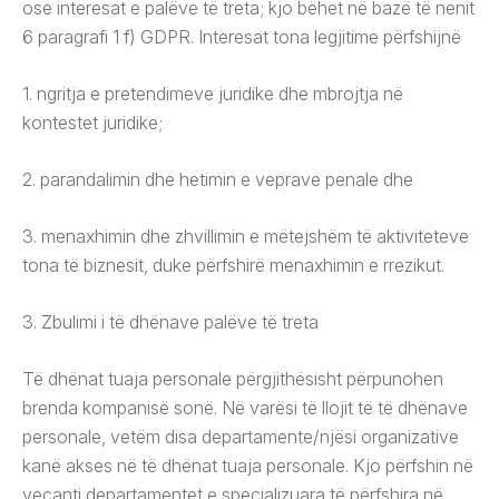
ose interesat e palëve të treta; kjo bëhet në bazë të nenit
6 paragrafi 1 f) GDPR. Interesat tona legjitime përfshijnë
1. ngritja e pretendimeve juridike dhe mbrojtja në
kontestet juridike;
2. parandalimin dhe hetimin e veprave penale dhe
3. menaxhimin dhe zhvillimin e mëtejshëm të aktiviteteve
tona të biznesit, duke përfshirë menaxhimin e rrezikut.
3. Zbulimi i të dhënave palëve të treta
Të dhënat tuaja personale përgjithësisht përpunohen
brenda kompanisë sonë. Në varësi të llojit të të dhënave
personale, vetëm disa departamente/njësi organizative
kanë akses në të dhënat tuaja personale. Kjo përfshin në
veçanti departamentet e specializuara të përfshira në