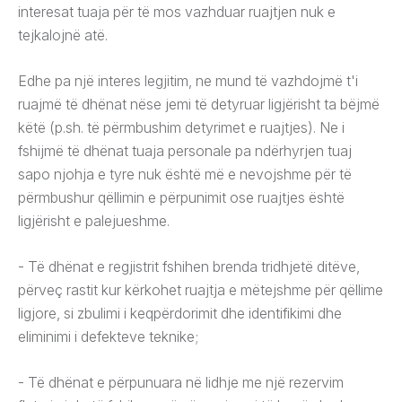
interesat tuaja për të mos vazhduar ruajtjen nuk e
tejkalojnë atë.
Edhe pa një interes legjitim, ne mund të vazhdojmë t'i
ruajmë të dhënat nëse jemi të detyruar ligjërisht ta bëjmë
këtë (p.sh. të përmbushim detyrimet e ruajtjes). Ne i
fshijmë të dhënat tuaja personale pa ndërhyrjen tuaj
sapo njohja e tyre nuk është më e nevojshme për të
përmbushur qëllimin e përpunimit ose ruajtjes është
ligjërisht e palejueshme.
- Të dhënat e regjistrit fshihen brenda tridhjetë ditëve,
përveç rastit kur kërkohet ruajtja e mëtejshme për qëllime
ligjore, si zbulimi i keqpërdorimit dhe identifikimi dhe
eliminimi i defekteve teknike;
- Të dhënat e përpunuara në lidhje me një rezervim