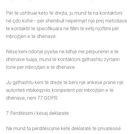
Për të ushtruar këto të drejta, ju mund të na kontaktoni
në çdo kohë - për shembull nëpërmjet një prej metodave
të kontaktit të specifikuara në fillim të këtij njoftimi për
mbrojtjen e të dhënave.
Nëse keni ndonjë pyetje në lidhje me përpunimin e të
dhënave tuaja, mund të kontaktoni gjithashtu zyrtarin
tonë për mbrojtjen e të dhënave.
Ju gjithashtu keni të drejtë të bëni një ankesë pranë një
autoriteti mbikëqyrës kompetent për mbrojtjen e të
dhënave, neni 77 GDPR.
7. Përditësimi i kësaj deklarate
Ne mund ta përditësojmë këtë deklaratë të privatësisë