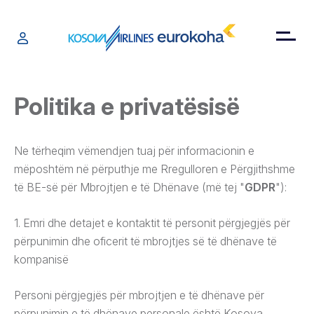
Politika e privatësisë
Ne tërheqim vëmendjen tuaj për informacionin e
mëposhtëm në përputhje me Rregulloren e Përgjithshme
të BE-së për Mbrojtjen e të Dhënave (më tej "
GDPR
"):
1. Emri dhe detajet e kontaktit të personit përgjegjës për
përpunimin dhe oficerit të mbrojtjes së të dhënave të
kompanisë
Personi përgjegjës për mbrojtjen e të dhënave për
përpunimin e të dhënave personale është Kosova