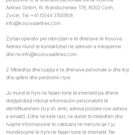
Airlines GmbH, Rr. Brandschenke. 178, 8002 Cyrih,
Zvicër, Tel: +41 (0)44 3155959,
info@kosovaairlines.com
.
Zyrtari operativ për mbrojtjen e të dhënave të Kosova
Airlines mund të kontaktohet në adresën e mësipërme
dhe në
info@kosovaairlines.com
.
2. Mbledhja dhe ruajtja e të dhënave personale si dhe lloji
dhe qëllimi dhe përdorimi i tyre
Ju mund të hyni në faqen tonë të internetit pa dhënë
drejtpërdrejt ndonjë informacion personalisht të
identifikueshëm (si p.sh. emri, adresa postare ose adresa
e emailit). Edhe në këtë rast, ne duhet të mbledhim dhe
ruajmë informacione të caktuara në mënyrë që t'ju
mundësojmë të hyni në faqen tonë të internetit. Ne