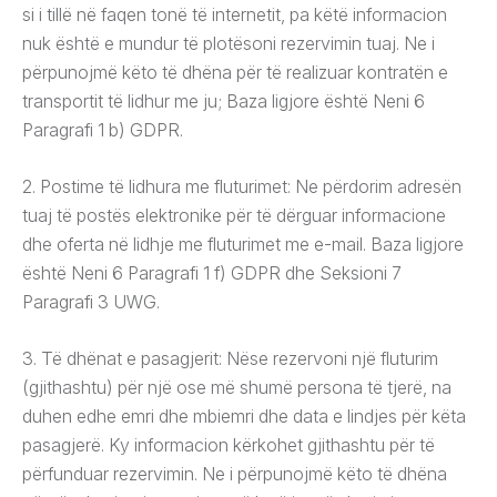
si i tillë në faqen tonë të internetit, pa këtë informacion
nuk është e mundur të plotësoni rezervimin tuaj. Ne i
përpunojmë këto të dhëna për të realizuar kontratën e
transportit të lidhur me ju; Baza ligjore është Neni 6
Paragrafi 1 b) GDPR.
2. Postime të lidhura me fluturimet: Ne përdorim adresën
tuaj të postës elektronike për të dërguar informacione
dhe oferta në lidhje me fluturimet me e-mail. Baza ligjore
është Neni 6 Paragrafi 1 f) GDPR dhe Seksioni 7
Paragrafi 3 UWG.
3. Të dhënat e pasagjerit: Nëse rezervoni një fluturim
(gjithashtu) për një ose më shumë persona të tjerë, na
duhen edhe emri dhe mbiemri dhe data e lindjes për këta
pasagjerë. Ky informacion kërkohet gjithashtu për të
përfunduar rezervimin. Ne i përpunojmë këto të dhëna