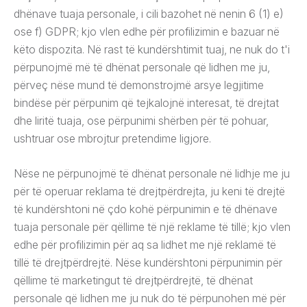
dhënave tuaja personale, i cili bazohet në nenin 6 (1) e)
ose f) GDPR; kjo vlen edhe për profilizimin e bazuar në
këto dispozita. Në rast të kundërshtimit tuaj, ne nuk do t'i
përpunojmë më të dhënat personale që lidhen me ju,
përveç nëse mund të demonstrojmë arsye legjitime
bindëse për përpunim që tejkalojnë interesat, të drejtat
dhe liritë tuaja, ose përpunimi shërben për të pohuar,
ushtruar ose mbrojtur pretendime ligjore.
Nëse ne përpunojmë të dhënat personale në lidhje me ju
për të operuar reklama të drejtpërdrejta, ju keni të drejtë
të kundërshtoni në çdo kohë përpunimin e të dhënave
tuaja personale për qëllime të një reklame të tillë; kjo vlen
edhe për profilizimin për aq sa lidhet me një reklamë të
tillë të drejtpërdrejtë. Nëse kundërshtoni përpunimin për
qëllime të marketingut të drejtpërdrejtë, të dhënat
personale që lidhen me ju nuk do të përpunohen më për