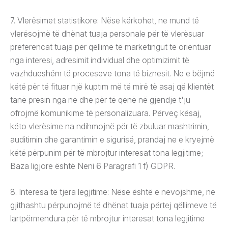
7. Vlerësimet statistikore: Nëse kërkohet, ne mund të
vlerësojmë të dhënat tuaja personale për të vlerësuar
preferencat tuaja për qëllime të marketingut të orientuar
nga interesi, adresimit individual dhe optimizimit të
vazhdueshëm të proceseve tona të biznesit. Ne e bëjmë
këtë për të fituar një kuptim më të mirë të asaj që klientët
tanë presin nga ne dhe për të qenë në gjendje t'ju
ofrojmë komunikime të personalizuara. Përveç kësaj,
këto vlerësime na ndihmojnë për të zbuluar mashtrimin,
auditimin dhe garantimin e sigurisë, prandaj ne e kryejmë
këtë përpunim për të mbrojtur interesat tona legjitime;
Baza ligjore është Neni 6 Paragrafi 1 f) GDPR.
8. Interesa të tjera legjitime: Nëse është e nevojshme, ne
gjithashtu përpunojmë të dhënat tuaja përtej qëllimeve të
lartpërmendura për të mbrojtur interesat tona legjitime