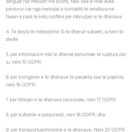
dërguar një mesazh me postë, faks ose e-mail duke
përdorur një nga metodat e kontaktit të renditura në
faqen e parë të këtij njoftimi për mbrojtjen e të dhënave
4. Të drejta të mëtejshme Si të dhënat subjekt, ju keni të
drejtë
5. për informacion mbi të dhënat personale të ruajtura për
ju, neni 15 GDPR;
6. për korrigjimin e të dhënave të pasakta ose të paplota,
neni 16 GDPR;
7. për fshirjen e të dhënave personale, neni 17 GDPR;
8. për kufizimin e përpunimit, neni 18 GDPR; dhe
9. për transportueshmërinë e të dhënave, Neni 20 GDPR