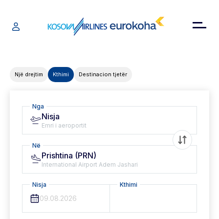
Një drejtim
Kthimi
Destinacion tjetër
Nga
Nisja
Emri i aeroportit
Në
Prishtina (PRN)
International Airport Adem Jashari
Nisja
Kthimi
09.08.2026