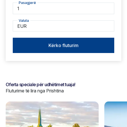
Pasagjerë
1
Valuta
EUR
Kërko fluturim
Oferta speciale për udhëtimet tuaja!
Fluturime të lira nga Prishtina