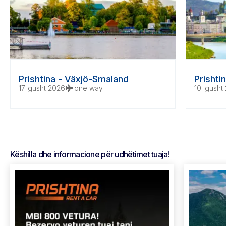
Prishtina - Växjö-Smaland
Prishti
17. gusht 2026
flight
one way
10. gusht
Këshilla dhe informacione për udhëtimet tuaja!