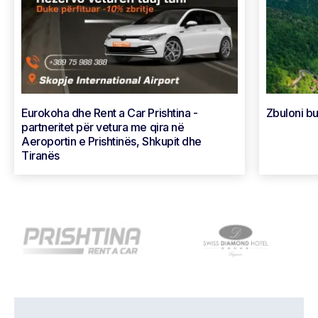
Eurokoha dhe Rent a Car Prishtina -
Zbuloni bu
partneritet për vetura me qira në
Aeroportin e Prishtinës, Shkupit dhe
Tiranës