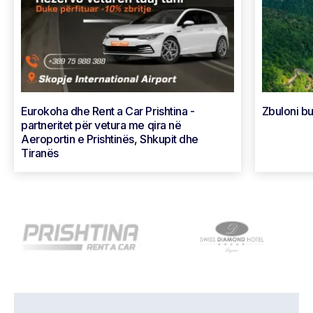
Eurokoha dhe Rent a Car Prishtina -
Zbuloni bu
partneritet për vetura me qira në
Aeroportin e Prishtinës, Shkupit dhe
Tiranës