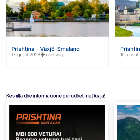
Prishtina - Växjö-Smaland
Prishti
17. gusht 2026
flight
one way
10. gusht
Këshilla dhe informacione për udhëtimet tuaja!