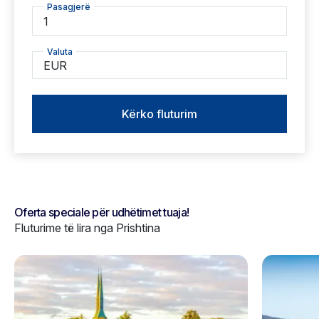
Pasagjerë
1
Valuta
EUR
Kërko fluturim
Oferta speciale për udhëtimet tuaja!
Fluturime të lira nga Prishtina