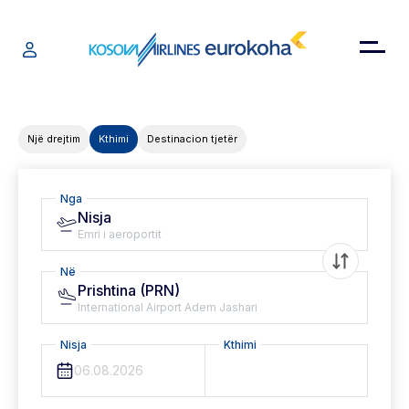
Një drejtim
Kthimi
Destinacion tjetër
Nga
Nisja
Emri i aeroportit
Në
Prishtina (PRN)
International Airport Adem Jashari
Nisja
Kthimi
06.08.2026